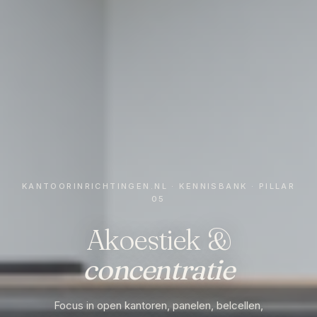
KANTOORINRICHTINGEN.NL · KENNISBANK · PILLAR
05
Akoestiek &
concentratie
Focus in open kantoren, panelen, belcellen,