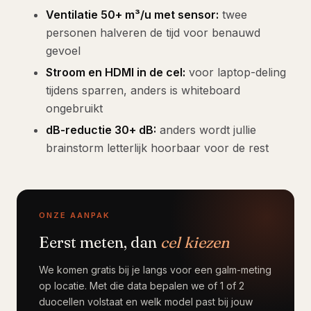
Ventilatie 50+ m³/u met sensor:
twee
personen halveren de tijd voor benauwd
gevoel
Stroom en HDMI in de cel:
voor laptop-deling
tijdens sparren, anders is whiteboard
ongebruikt
dB-reductie 30+ dB:
anders wordt jullie
brainstorm letterlijk hoorbaar voor de rest
ONZE AANPAK
Eerst meten, dan
cel kiezen
We komen gratis bij je langs voor een galm-meting
op locatie. Met die data bepalen we of 1 of 2
duocellen volstaat en welk model past bij jouw