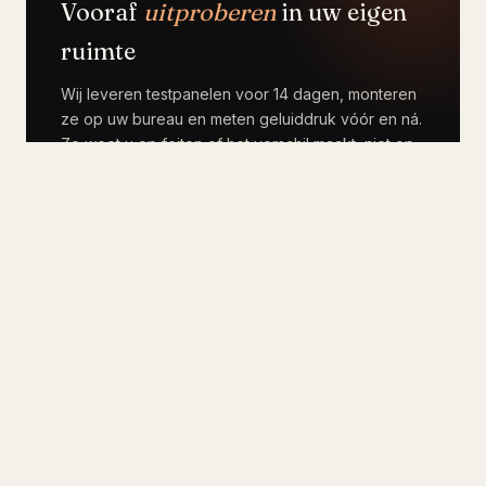
Vooraf
uitproberen
in uw eigen
ruimte
Wij leveren testpanelen voor 14 dagen, monteren
ze op uw bureau en meten geluiddruk vóór en ná.
Zo weet u op feiten of het verschil maakt, niet op
gevoel. Pas dan beslist u over een complete uitrol.
Plan showroom →
035, 52 357 64
Wanneer kiezen voor bureauwand,
wanneer voor iets anders
Een bureauwand is de goedkoopste oplossing