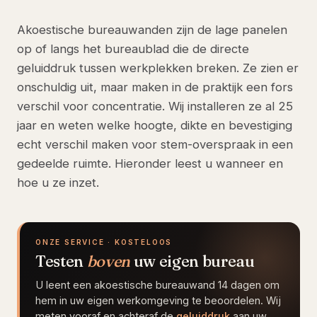
Akoestische bureauwanden zijn de lage panelen
op of langs het bureaublad die de directe
geluiddruk tussen werkplekken breken. Ze zien er
onschuldig uit, maar maken in de praktijk een fors
verschil voor concentratie. Wij installeren ze al 25
jaar en weten welke hoogte, dikte en bevestiging
echt verschil maken voor stem-overspraak in een
gedeelde ruimte. Hieronder leest u wanneer en
hoe u ze inzet.
ONZE SERVICE · KOSTELOOS
Testen
boven
uw eigen bureau
U leent een akoestische bureauwand 14 dagen om
hem in uw eigen werkomgeving te beoordelen. Wij
meten vooraf en achteraf de
geluiddruk
aan uw