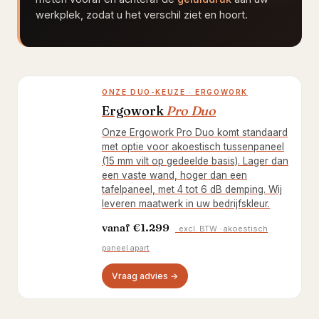
werkplek, zodat u het verschil ziet en hoort.
ONZE DUO-KEUZE · ERGOWORK
Ergowork
Pro Duo
Onze Ergowork Pro Duo komt standaard
met optie voor akoestisch tussenpaneel
(15 mm vilt op gedeelde basis). Lager dan
een vaste wand, hoger dan een
tafelpaneel, met 4 tot 6 dB demping. Wij
leveren maatwerk in uw bedrijfskleur.
vanaf
€1.299
excl. BTW · akoestisch
paneel apart
Vraag advies →