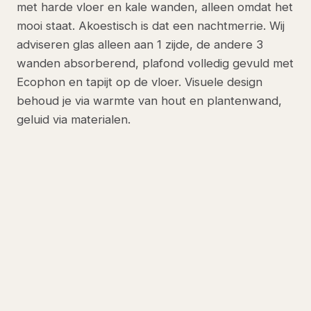
met harde vloer en kale wanden, alleen omdat het
mooi staat. Akoestisch is dat een nachtmerrie. Wij
adviseren glas alleen aan 1 zijde, de andere 3
wanden absorberend, plafond volledig gevuld met
Ecophon en tapijt op de vloer. Visuele design
behoud je via warmte van hout en plantenwand,
geluid via materialen.
ONS ADVIES VOOR DEZE SITUATIE
Ecophon Master Alpha plafond +
tapijt + Texaa wandpaneel + Logitech
Rally Bar
Ecophon Master Alpha plafond 100
procent dekking (NRC 1,0). Tapijt of