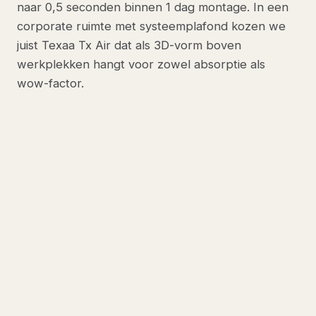
naar 0,5 seconden binnen 1 dag montage. In een
corporate ruimte met systeemplafond kozen we
juist Texaa Tx Air dat als 3D-vorm boven
werkplekken hangt voor zowel absorptie als
wow-factor.
ONS ADVIES VOOR DEZE SITUATIE
Ecophon Solo Baffle (functioneel),
Texaa Tx Air of Vicoustic Vixagon
(design)
Ecophon Solo Baffle is de bewezen
workhorse, NRC 1,0, vanaf circa €120 per
m². Texaa Tx Air biedt 3D-vormen in vele
kleuren voor sterke esthetiek, vanaf circa