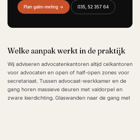
Plan galm-meting →
035, 52 357 64
Welke aanpak werkt in de praktijk
Wij adviseren advocatenkantoren altijd celkantoren
voor advocaten en open of half-open zones voor
secretariaat. Tussen advocaat-werkkamer en de
gang horen massieve deuren met valdorpel en
zware kierdichting. Glaswanden naar de gang met
geluidsisolerend glas zijn mogelijk, maar minimaal
driedubbel met luchtspouw, anders haalt het 35
dB niet.