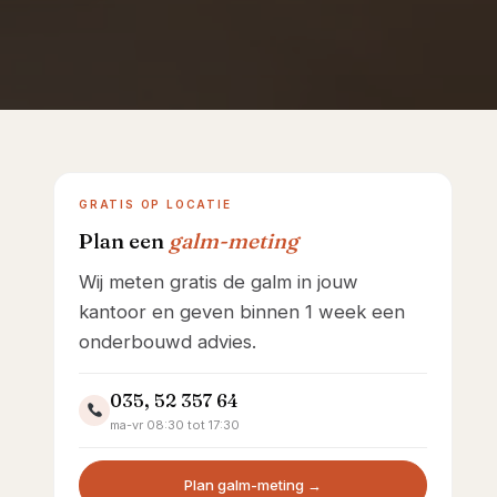
Showroom Huizen
GRATIS OP LOCATIE
Plan een
galm-meting
Wij meten gratis de galm in jouw
kantoor en geven binnen 1 week een
onderbouwd advies.
035, 52 357 64
ma-vr 08:30 tot 17:30
Plan galm-meting →