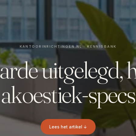
de uitgelegd, ho
akoestiek-specs