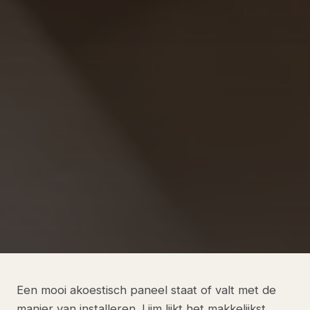
Een mooi akoestisch paneel staat of valt met de
manier van installeren. Lijm lijkt het makkelijkst,