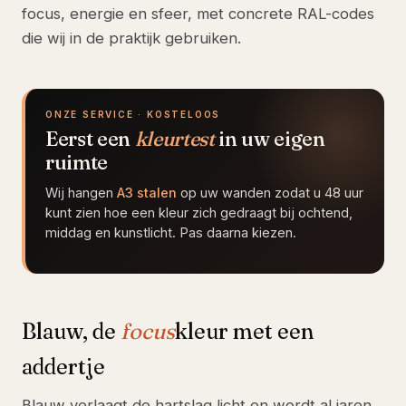
focus, energie en sfeer, met concrete RAL-codes
die wij in de praktijk gebruiken.
ONZE SERVICE · KOSTELOOS
Eerst een
kleurtest
in uw eigen
ruimte
Wij hangen
A3 stalen
op uw wanden zodat u 48 uur
kunt zien hoe een kleur zich gedraagt bij ochtend,
middag en kunstlicht. Pas daarna kiezen.
Blauw, de
focus
kleur met een
addertje
Blauw verlaagt de hartslag licht en wordt al jaren