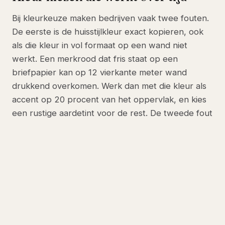
Bij kleurkeuze maken bedrijven vaak twee fouten.
De eerste is de huisstijlkleur exact kopieren, ook
als die kleur in vol formaat op een wand niet
werkt. Een merkrood dat fris staat op een
briefpapier kan op 12 vierkante meter wand
drukkend overkomen. Werk dan met die kleur als
accent op 20 procent van het oppervlak, en kies
een rustige aardetint voor de rest. De tweede fout
is meegaan met een trendkleur. Salviegroen of
terracotta zien er in 2026 modern uit, maar zijn
over zes jaar mogelijk gedateerd. Kies
basiskleuren als zand, lichtgrijs of warmwit voor
het grootste vlak, en gebruik trendkleuren in losse
elementen die je makkelijker kan vervangen, zoals
een belcel of focuspaneel.