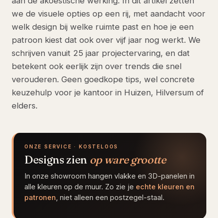
aan de akoestische werking. In dit artikel zetten
we de visuele opties op een rij, met aandacht voor
welk design bij welke ruimte past en hoe je een
patroon kiest dat ook over vijf jaar nog werkt. We
schrijven vanuit 25 jaar projectervaring, en dat
betekent ook eerlijk zijn over trends die snel
verouderen. Geen goedkope tips, wel concrete
keuzehulp voor je kantoor in Huizen, Hilversum of
elders.
ONZE SERVICE · KOSTELOOS
Designs zien
op ware grootte
In onze showroom hangen vlakke en 3D-panelen in
alle kleuren op de muur. Zo zie je
echte kleuren en
patronen
, niet alleen een postzegel-staal.