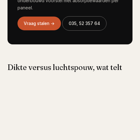
onderbouwd voorstel met absorptiewaarden per
paneel.
Vraag stalen →
035, 52 357 64
Dikte versus luchtspouw, wat telt
zwaarder
Een veelgemaakte fout is denken dat dikker altijd
beter is. In de praktijk is een 12 mm PET-paneel
op 50 mm afstand van de wand vaak effectiever
dan een 25 mm paneel direct op de wand. De
luchtspouw werkt als extra absorber voor
middenfrequenties. Voor lage tonen onder 250 Hz