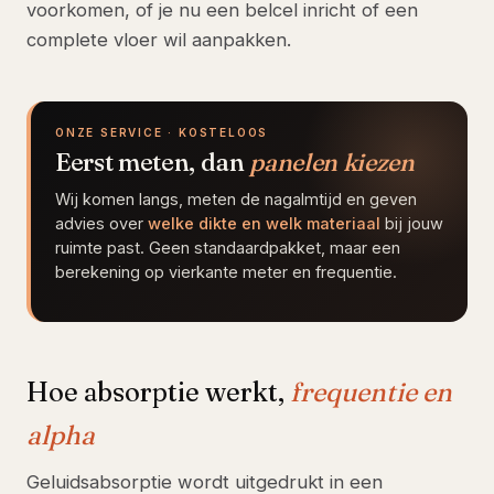
voorkomen, of je nu een belcel inricht of een
complete vloer wil aanpakken.
ONZE SERVICE · KOSTELOOS
Eerst meten, dan
panelen kiezen
Wij komen langs, meten de nagalmtijd en geven
advies over
welke dikte en welk materiaal
bij jouw
ruimte past. Geen standaardpakket, maar een
berekening op vierkante meter en frequentie.
Hoe absorptie werkt,
frequentie en
alpha
Geluidsabsorptie wordt uitgedrukt in een