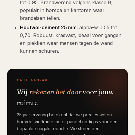
tot 0,95. Brandwerend volgens klasse B,
populair in horeca en kantoren waar
brandeisen tellen.
Houtwol-cement 25 mm:
alpha-w 0,55 tot
0,70. Robuust, krasvast, ideaal voor gangen
en plekken waar mensen tegen de wand
kunnen schuren.
ONZE AANPAK
Wij
rekenen het door
voor jouw
ruimte
25 jaar ervaring betekent dat we precies weten
hoeveel vierkante meter paneel nodig is voor een
bepaalde nagalmreductie. We sturen een