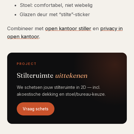
Stoel: comfortabel, niet wiebelig
Glazen deur met “stilte”-sticker
Combineer met
open kantoor stiller
en
privacy in
open kantoor
.
PROJECT
Stilteruimte
uittekenen
We schetsen jouw stilteruimte in 2D — incl.
akoestische dekking en stoel/bureau-keuze.
Vraag schets