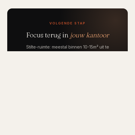
VOLGENDE STAP
Focus terug in
jouw kantoor
Stilte-ruimte: meestal binnen 10-15m² uit te
tekenen. Komt langs voor advies.
035 —
Plan
Werkplekken
52 357
inmeting
pillar
64
→
Alle artikelen
Direct
Binnen 2
vrijblijvend
weken
bellen