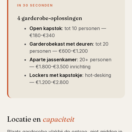
IN 30 SECONDEN
4 garderobe-oplossingen
Open kapstok
: tot 10 personen —
€180-€340
Garderobekast met deuren
: tot 20
personen — €600-€1.200
Aparte jassenkamer
: 20+ personen
— €1.800-€3.500 inrichting
Lockers met kapstokje
: hot-desking
— €1.200-€2.800
Locatie en
capaciteit
Plaats garderobe vlakbij de entree, niet midden in