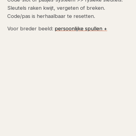
Sleutels raken kwijt, vergeten of breken.
Code/pas is herhaalbaar te resetten.
Voor breder beeld:
persoonlijke spullen +
gewenningsregels
of
hot-desking checklist
.
VOLGENDE STAP
Lockers
als onderdeel project?
Drie manieren — kies wat past.
Bel
→
⌂ Wij
direct
Showroom
komen
035 — 52
Ambachtsweg
langs
357 64
26, Huizen
Gratis 3D-