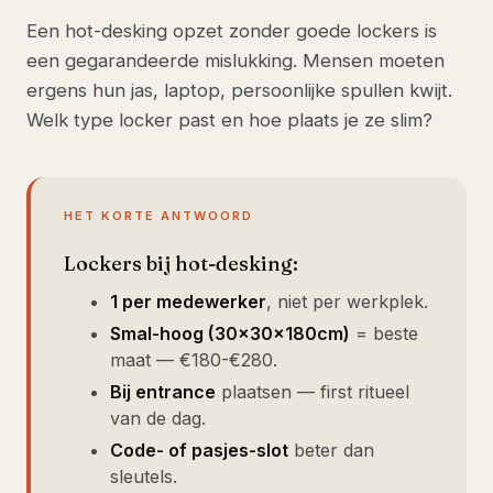
Een hot-desking opzet zonder goede lockers is
een gegarandeerde mislukking. Mensen moeten
ergens hun jas, laptop, persoonlijke spullen kwijt.
Welk type locker past en hoe plaats je ze slim?
HET KORTE ANTWOORD
Lockers bij hot-desking:
1 per medewerker
, niet per werkplek.
Smal-hoog (30×30×180cm)
= beste
maat — €180-€280.
Bij entrance
plaatsen — first ritueel
van de dag.
Code- of pasjes-slot
beter dan
sleutels.