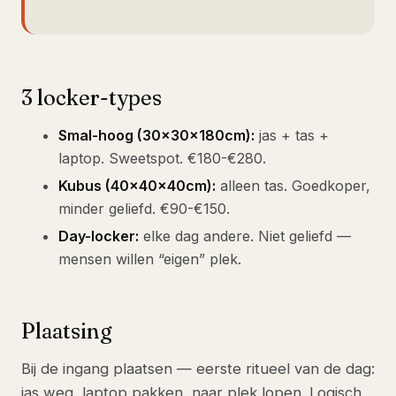
3 locker-types
Smal-hoog (30×30×180cm):
jas + tas +
laptop. Sweetspot. €180-€280.
Kubus (40×40×40cm):
alleen tas. Goedkoper,
minder geliefd. €90-€150.
Day-locker:
elke dag andere. Niet geliefd —
mensen willen “eigen” plek.
Plaatsing
Bij de ingang plaatsen — eerste ritueel van de dag:
jas weg, laptop pakken, naar plek lopen. Logisch