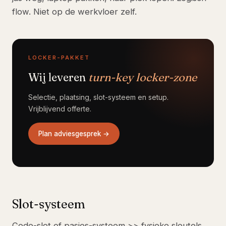
flow. Niet op de werkvloer zelf.
LOCKER-PAKKET
Wij leveren
turn-key locker-zone
Selectie, plaatsing, slot-systeem en setup.
Vrijblijvend offerte.
Plan adviesgesprek →
Slot-systeem
Code-slot of pasjes-systeem >> fysieke sleutels.