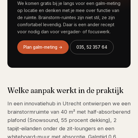
We komen gratis bij je langs voor een galm-meting
op locatie en denken met je mee over functie van
de ruimte. Brainstorm-ruimtes zijn niet stil, ze zijn
comfortabel levendig. Daar is een ander recept
voor nodig dan voor vergader- of focuswerk.
Plan galm-meting →
035, 52 357 64
Welke aanpak werkt in de praktijk
In een innovatiehub in Utrecht ontwierpen we een
brainstormruimte van 40 m² met half-absorberend
plafond (Snowsound, 55 procent dekking), 2
tapijt-eilanden onder de zit-loungers en een
whiteboard-muur met absorptie. Galmtijd 0,6