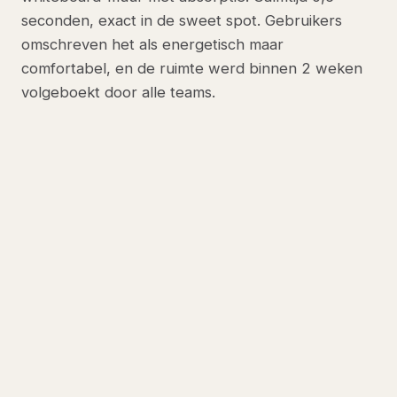
seconden, exact in de sweet spot. Gebruikers
omschreven het als energetisch maar
comfortabel, en de ruimte werd binnen 2 weken
volgeboekt door alle teams.
ONS ADVIES VOOR DEZE SITUATIE
Snowsound plafondtegels (60 procent
dekking) + Desso tapijt-eilanden +
Buzzipot loungers
Snowsound plafondtegels in pop-kleuren
(rood, geel, blauw) op 60 procent
dekking, NRC 0,90, vanaf circa €145 per
m². Desso tapijt-eilanden onder zit-zones
(12 m²), losse leg met antislip-onderlaag.