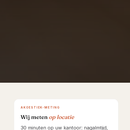
Showroom Huizen
AKOESTIEK-METING
Wij meten
op locatie
30 minuten op uw kantoor: nagalmtijd,