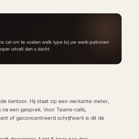
ns cel om te voelen welk type bij uw werk-patronen
oper uitvalt dan u dacht.
e kantoor. Hij staat op een vierkante meter,
ij na een gesprek. Voor Teams-calls,
klant of geconcentreerd schrijfwerk is dit de