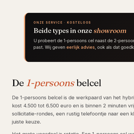
ONZE SERVICE · KOSTELOOS
Beide types in onze
showroom
U probeert de 1-persoons cel naast de 2-persoo
past. Wij geven
eerlijk advies
, ook als dat goedk
De
1-persoons
belcel
De 1-persoons belcel is de werkpaard van het hybrid
kost 4.500 tot 6.500 euro en is binnen 2 minuten vr
sollicitatie-rondes, een rustig telefoontje naar een 
juiste keuze.