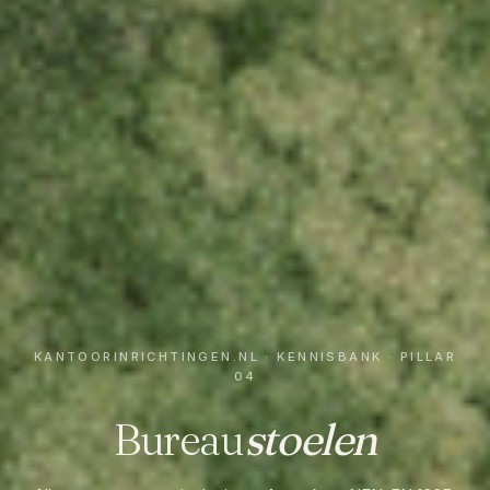
KANTOORINRICHTINGEN.NL · KENNISBANK · PILLAR
04
Bureau
stoelen