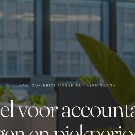
el voor accounta
gen en piekperio