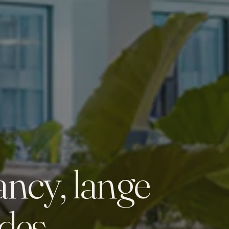
ncy, lange
des