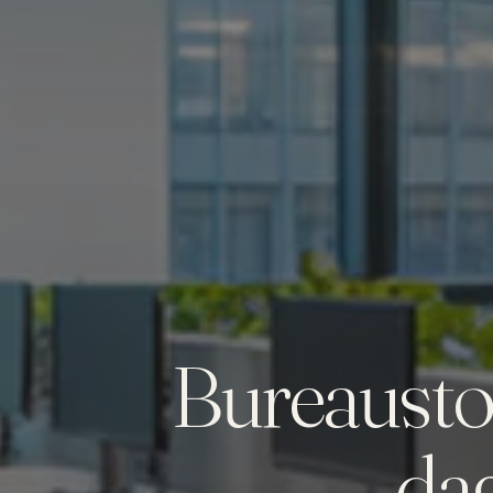
Bureausto
da