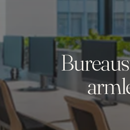
Bureaust
arml