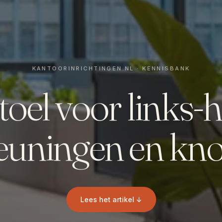
oel voor links-
euningen en kn