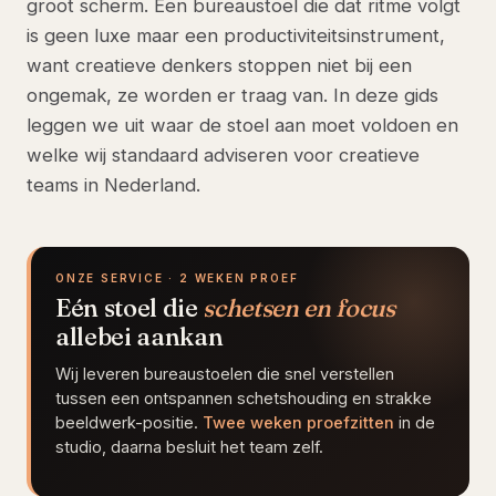
groot scherm. Een bureaustoel die dat ritme volgt
is geen luxe maar een productiviteitsinstrument,
want creatieve denkers stoppen niet bij een
ongemak, ze worden er traag van. In deze gids
leggen we uit waar de stoel aan moet voldoen en
welke wij standaard adviseren voor creatieve
teams in Nederland.
ONZE SERVICE · 2 WEKEN PROEF
Eén stoel die
schetsen en focus
allebei aankan
Wij leveren bureaustoelen die snel verstellen
tussen een ontspannen schetshouding en strakke
beeldwerk-positie.
Twee weken proefzitten
in de
studio, daarna besluit het team zelf.