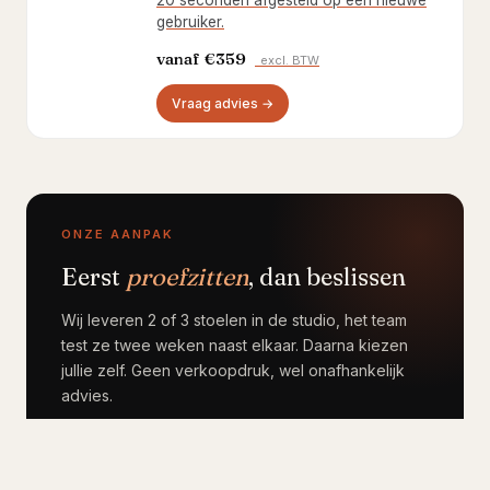
20 seconden afgesteld op een nieuwe
gebruiker.
vanaf
€359
excl. BTW
Vraag advies →
ONZE AANPAK
Eerst
proefzitten
, dan beslissen
Wij leveren 2 of 3 stoelen in de studio, het team
test ze twee weken naast elkaar. Daarna kiezen
jullie zelf. Geen verkoopdruk, wel onafhankelijk
advies.
Plan test-zit →
035, 52 357 64