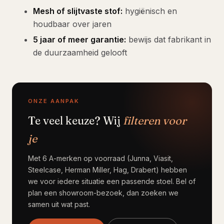
Mesh of slijtvaste stof:
hygiënisch en
houdbaar over jaren
5 jaar of meer garantie:
bewijs dat fabrikant in
de duurzaamheid gelooft
ONZE AANPAK
Te veel keuze? Wij
filteren voor
je
Met 6 A-merken op voorraad (Junna, Viasit,
Steelcase, Herman Miller, Hag, Drabert) hebben
we voor iedere situatie een passende stoel. Bel of
plan een showroom-bezoek, dan zoeken we
samen uit wat past.