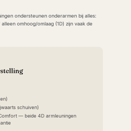
ngen ondersteunen onderarmen bij alles:
f alleen omhoog/omlaag (1D) zijn vaak de
stelling
ken)
ijwaarts schuiven)
Comfort — beide 4D armleuningen
antie