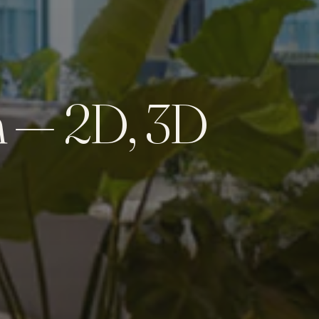
n — 2D, 3D