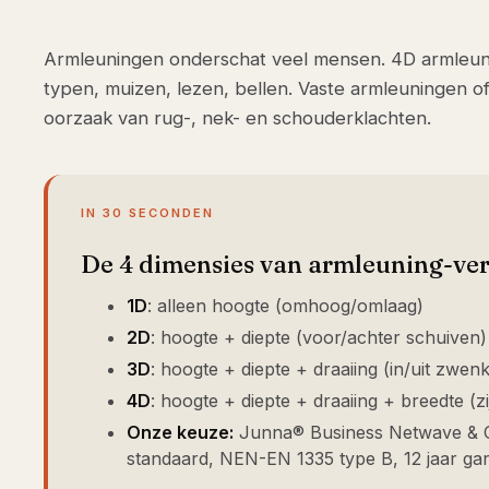
Armleuningen onderschat veel mensen. 4D armleuni
typen, muizen, lezen, bellen. Vaste armleuningen o
oorzaak van rug-, nek- en schouderklachten.
IN 30 SECONDEN
De 4 dimensies van armleuning-ver
1D
: alleen hoogte (omhoog/omlaag)
2D
: hoogte + diepte (voor/achter schuiven)
3D
: hoogte + diepte + draaiing (in/uit zwen
4D
: hoogte + diepte + draaiing + breedte (z
Onze keuze:
Junna® Business Netwave & 
standaard, NEN-EN 1335 type B, 12 jaar gar