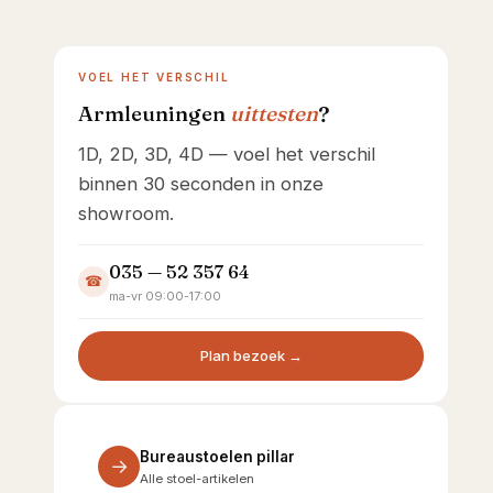
Showroom · Ambachtsweg 26
VOEL HET VERSCHIL
Armleuningen
uittesten
?
1D, 2D, 3D, 4D — voel het verschil
binnen 30 seconden in onze
showroom.
035 — 52 357 64
☎
ma-vr 09:00-17:00
Plan bezoek →
Bureaustoelen pillar
→
Alle stoel-artikelen