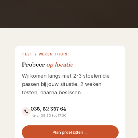
Showroom Huizen
TEST 2 WEKEN THUIS
Probeer
op locatie
Wij komen langs met 2-3 stoelen die
passen bij jouw situatie. 2 weken
testen, daarna beslissen.
035, 52 357 64
ma-vr 08:30 tot 17:30
Plan proefzitten →