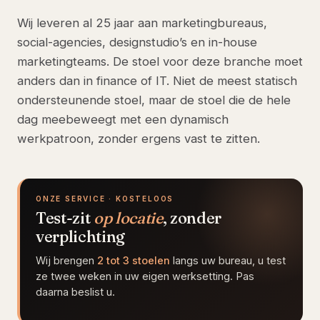
Wij leveren al 25 jaar aan marketingbureaus,
social-agencies, designstudio’s en in-house
marketingteams. De stoel voor deze branche moet
anders dan in finance of IT. Niet de meest statisch
ondersteunende stoel, maar de stoel die de hele
dag meebeweegt met een dynamisch
werkpatroon, zonder ergens vast te zitten.
ONZE SERVICE · KOSTELOOS
Test-zit
op locatie
, zonder
verplichting
Wij brengen
2 tot 3 stoelen
langs uw bureau, u test
ze twee weken in uw eigen werksetting. Pas
daarna beslist u.