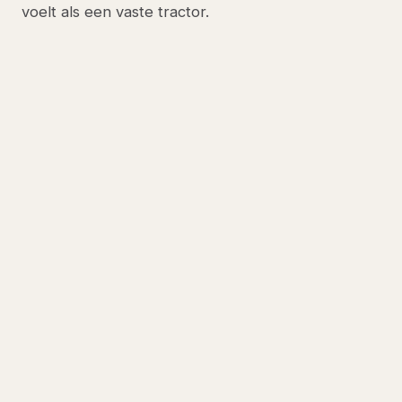
voelt als een vaste tractor.
ONZE AANPAK
Stoelen
perfect afgesteld
bij
levering
Wij stellen elke stoel voor levering af op lengte en
gewicht. Na levering komt onze adviseur langs
voor de individuele finetune, 10 minuten per
persoon.
Plan test-zit →
035, 52 357 64