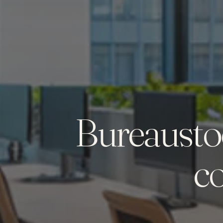
Bureausto
c