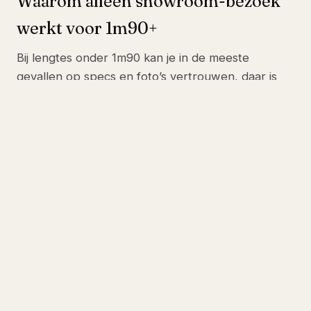
Waarom alleen showroom-bezoek
werkt voor 1m90+
Bij lengtes onder 1m90 kan je in de meeste
gevallen op specs en foto’s vertrouwen, daar is
genoeg standaard-aanbod. Bij 1m95, 2m00 of
meer wordt het verschil tussen “redelijk” en
“perfect” pas voelbaar als je 30 minuten zit. De
Dani Netwave reageert in elke richting, maar elke
lange persoon kantelt anders, leunt anders, ademt
anders. In onze showroom in Huizen stellen we ‘m
in 5 instel-stappen perfect af, daarna mag jij 20
minuten met ‘m werken. Past het, dan leveren we
‘m exact zo ingesteld bij je thuis of op kantoor.
ONZE TOPKEUZE · XL-GASVEER
KOSTELOOS