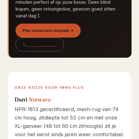
minuten perfect af op jouw bouw. Geen blind
kopen, geen retourgedoe, gewoon goed zitten
vanaf dag 1.
Plan showroom-bezoek →
035, 52 357 64
ONZE KEUZE VOOR 1M90 PLUS
Dani
Netwave
NPR-1813 gecertificeerd, mesh-rug van 74
cm hoog, zitdiepte tot 52 cm en met onze
XL-gasveer (48 tot 60 cm zithoogte) zit je
voor het eerst sinds jaren weer comfortabel.