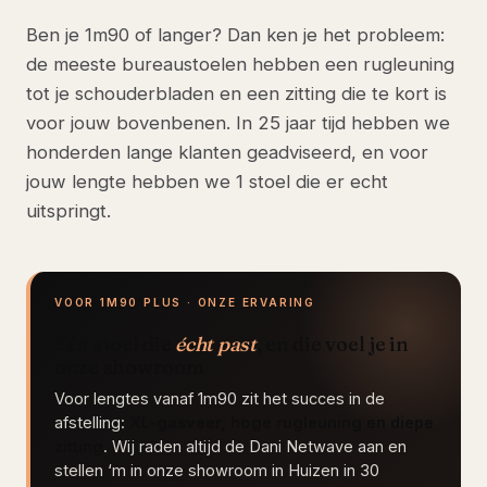
Ben je 1m90 of langer? Dan ken je het probleem:
de meeste bureaustoelen hebben een rugleuning
tot je schouderbladen en een zitting die te kort is
voor jouw bovenbenen. In 25 jaar tijd hebben we
honderden lange klanten geadviseerd, en voor
jouw lengte hebben we 1 stoel die er echt
uitspringt.
VOOR 1M90 PLUS · ONZE ERVARING
Eén stoel die
écht past
, en die voel je in
onze showroom
Voor lengtes vanaf 1m90 zit het succes in de
afstelling:
XL-gasveer, hoge rugleuning en diepe
zitting
. Wij raden altijd de Dani Netwave aan en
stellen ‘m in onze showroom in Huizen in 30