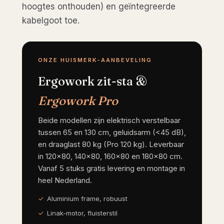
hoogtes onthouden) en geïntegreerde
kabelgoot toe.
ONZE HUISMERK-AANBEVELING
Ergowork zit-sta &
Ergowork Pro
Beide modellen zijn elektrisch verstelbaar
tussen 65 en 130 cm, geluidsarm (<45 dB),
en draaglast 80 kg (Pro 120 kg). Leverbaar
in 120×80, 140×80, 160×80 en 180×80 cm.
Vanaf 5 stuks gratis levering en montage in
heel Nederland.
Aluminium frame, robuust
Linak-motor, fluisterstil