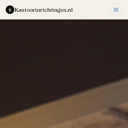
Kantoorinrichtingen.nl
Ga
naar
de
inhoud