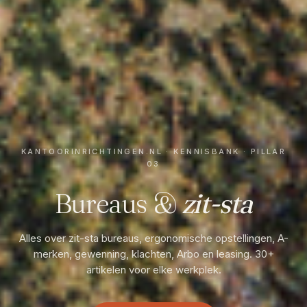
KANTOORINRICHTINGEN.NL · KENNISBANK · PILLAR
03
Bureaus &
zit-sta
Alles over zit-sta bureaus, ergonomische opstellingen, A-
merken, gewenning, klachten, Arbo en leasing. 30+
artikelen voor elke werkplek.