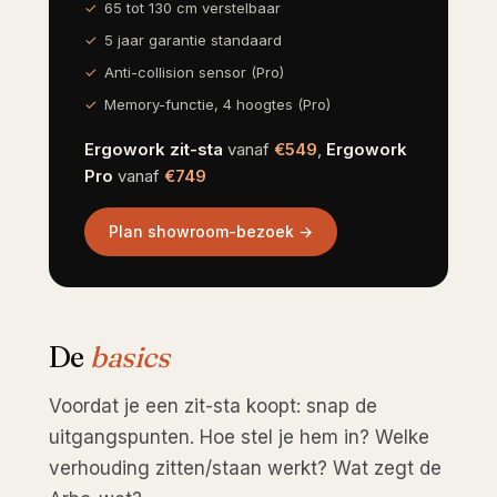
65 tot 130 cm verstelbaar
5 jaar garantie standaard
Anti-collision sensor (Pro)
Memory-functie, 4 hoogtes (Pro)
Ergowork zit-sta
vanaf
€549
,
Ergowork
Pro
vanaf
€749
Plan showroom-bezoek →
De
basics
Voordat je een zit-sta koopt: snap de
uitgangspunten. Hoe stel je hem in? Welke
verhouding zitten/staan werkt? Wat zegt de