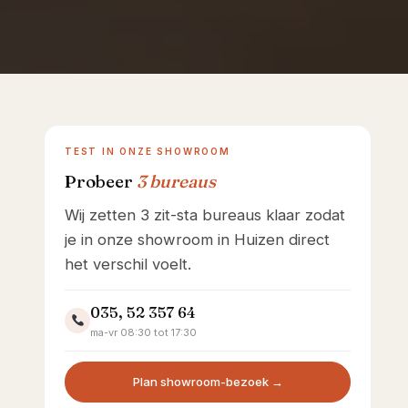
Showroom Huizen
TEST IN ONZE SHOWROOM
Probeer
3 bureaus
Wij zetten 3 zit-sta bureaus klaar zodat
je in onze showroom in Huizen direct
het verschil voelt.
035, 52 357 64
ma-vr 08:30 tot 17:30
Plan showroom-bezoek →