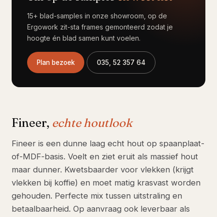
15+ blad-samples in onze showroom, op de
Ergowork zit-sta frames gemonteerd zodat je
hoogte én blad samen kunt voelen.
Plan bezoek
035, 52 357 64
Fineer,
echte houtlook
Fineer is een dunne laag echt hout op spaanplaat-
of-MDF-basis. Voelt en ziet eruit als massief hout
maar dunner. Kwetsbaarder voor vlekken (krijgt
vlekken bij koffie) en moet matig krasvast worden
gehouden. Perfecte mix tussen uitstraling en
betaalbaarheid. Op aanvraag ook leverbaar als