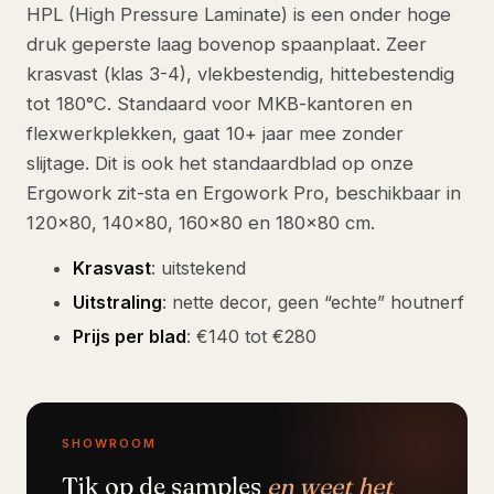
HPL (High Pressure Laminate) is een onder hoge
druk geperste laag bovenop spaanplaat. Zeer
krasvast (klas 3-4), vlekbestendig, hittebestendig
tot 180°C. Standaard voor MKB-kantoren en
flexwerkplekken, gaat 10+ jaar mee zonder
slijtage. Dit is ook het standaardblad op onze
Ergowork zit-sta en Ergowork Pro, beschikbaar in
120×80, 140×80, 160×80 en 180×80 cm.
Krasvast
: uitstekend
Uitstraling
: nette decor, geen “echte” houtnerf
Prijs per blad
: €140 tot €280
SHOWROOM
Tik op de samples
en weet het