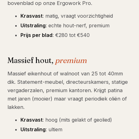
bovenblad op onze Ergowork Pro.
Krasvast
: matig, vraagt voorzichtigheid
Uitstraling
: echte hout-nerf, premium
Prijs per blad
: €280 tot €540
Massief hout,
premium
Massief eikenhout of walnoot van 25 tot 40mm
dik. Statement-meubel, directeurskamers, statige
vergaderzalen, premium kantoren. Krijgt patina
met jaren (mooier) maar vraagt periodiek oliën of
lakken.
Krasvast
: hoog (mits gelakt of geolied)
Uitstraling
: ultiem
Prijs per blad
: €540 tot €1.400+