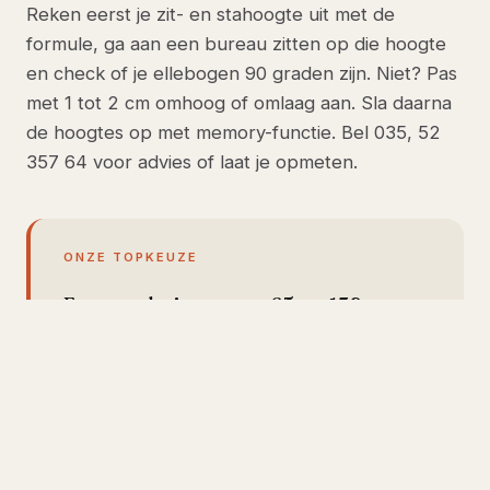
Reken eerst je zit- en stahoogte uit met de
formule, ga aan een bureau zitten op die hoogte
en check of je ellebogen 90 graden zijn. Niet? Pas
met 1 tot 2 cm omhoog of omlaag aan. Sla daarna
de hoogtes op met memory-functie. Bel 035, 52
357 64 voor advies of laat je opmeten.
ONZE TOPKEUZE
Ergowork zit-sta met 65 tot 130 cm
bereik (vanaf €549)
Het Ergowork zit-sta heeft een
verstelbereik van 65 tot 130 cm, daarmee
zit en sta je correct van 1m55 tot 2m00.
Linak-motor, 5 jaar garantie. Voor wie