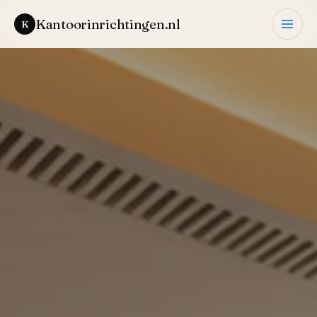
Ga
Kantoorinrichtingen.nl
naar
de
inhoud