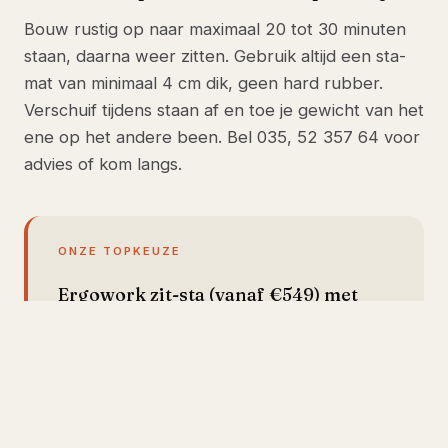
Bouw rustig op naar maximaal 20 tot 30 minuten
staan, daarna weer zitten. Gebruik altijd een sta-
mat van minimaal 4 cm dik, geen hard rubber.
Verschuif tijdens staan af en toe je gewicht van het
ene op het andere been. Bel 035, 52 357 64 voor
advies of kom langs.
ONZE TOPKEUZE
Ergowork zit-sta (vanaf €549) met
sta-mat
Voor beenklachten adviseren we
Ergowork zit-sta in combinatie met onze
ergonomische sta-mat (4 cm PU-schuim).
Linak-motor verstelt van 65 tot 130 cm,