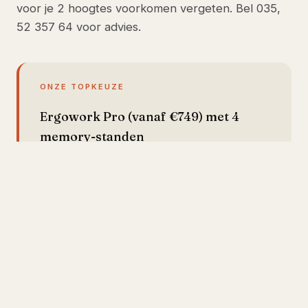
voor je 2 hoogtes voorkomen vergeten. Bel 035,
52 357 64 voor advies.
ONZE TOPKEUZE
Ergowork Pro (vanaf €749) met 4
memory-standen
De Ergowork Pro met 4 memory-standen
is ideaal voor wie de zit-sta verhouding
daadwerkelijk wil opvolgen. Sla zit-hoog,
zit-laag, sta-hoog en sta-laag op. Linak-
motor verstelt in 6 seconden van 65 tot
130 cm, fluisterstil, 5 jaar garantie.
Geintegreerde kabelgoot houdt alles
strak.