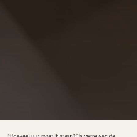
“Hoeveel uur moet ik staan?” is verreweg de