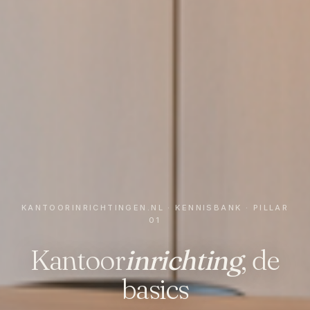
KANTOORINRICHTINGEN.NL · KENNISBANK · PILLAR
01
Kantoor
inrichting
, de
basics