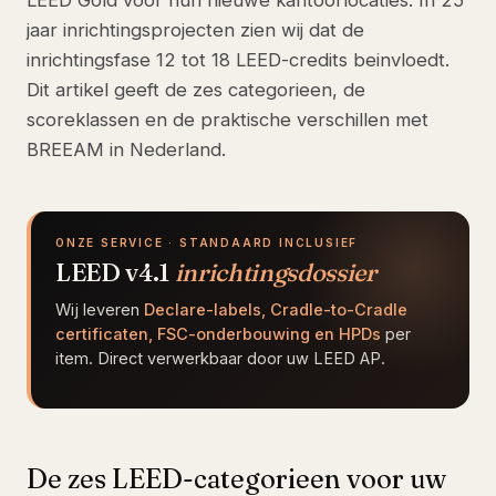
LEED Gold voor hun nieuwe kantoorlocaties. In 25
jaar inrichtingsprojecten zien wij dat de
inrichtingsfase 12 tot 18 LEED-credits beinvloedt.
Dit artikel geeft de zes categorieen, de
scoreklassen en de praktische verschillen met
BREEAM in Nederland.
ONZE SERVICE · STANDAARD INCLUSIEF
LEED v4.1
inrichtingsdossier
Wij leveren
Declare-labels, Cradle-to-Cradle
certificaten, FSC-onderbouwing en HPDs
per
item. Direct verwerkbaar door uw LEED AP.
De zes LEED-categorieen voor uw