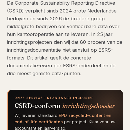
De Corporate Sustainability Reporting Directive
(CSRD) verplicht sinds 2024 grote Nederlandse
bedrijven en sinds 2026 de bredere groep
middelgrote bedrijven om verifieerbare data over
hun kantooroperatie aan te leveren. In 25 jaar
inrichtingsprojecten zien wij dat 80 procent van de
inrichtingsdocumentatie niet aansluit op ESRS-
formats. Dit artikel geeft de concrete
documentatie-eisen per ESRS-onderdeel en de
drie meest gemiste data-punten.
ONZE SERVICE · STANDAARD INCLUSIEF
CSRD-conform
inrichtingsdossier
Wij leveren standaard
EPD, recycled-content en
end-of-life certificaten
per project. Klaar voor uw
accountant en jaarverslag.