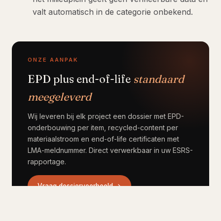
valt automatisch in de categorie onbekend.
ONZE AANPAK
EPD plus end-of-life
standaard
meegeleverd
Wij leveren bij elk project een dossier met EPD-
onderbouwing per item, recycled-content per
materiaalstroom en end-of-life certificaten met
LMA-meldnummer. Direct verwerkbaar in uw ESRS-
rapportage.
Vraag dossiervoorbeeld →
035, 52 357 64