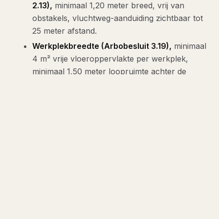
2.13),
minimaal 1,20 meter breed, vrij van
obstakels, vluchtweg-aanduiding zichtbaar tot
25 meter afstand.
Werkplekbreedte (Arbobesluit 3.19),
minimaal
4 m² vrije vloeroppervlakte per werkplek,
minimaal 1,50 meter loopruimte achter de
stoel.
BHV en EHBO (Arbowet artikel 15),
minimaal 1
BHV-er per 50 werknemers, AED beschikbaar
binnen 200 meter loopafstand, EHBO-koffer
per verdieping zichtbaar opgehangen.
ONZE AANPAK
Inrichting
plus RIE-meetrapport