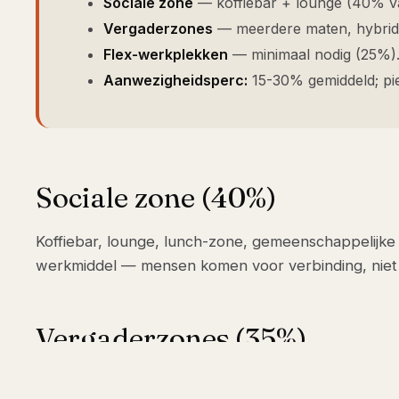
Sociale zone
— koffiebar + lounge (40% va
Vergaderzones
— meerdere maten, hybrid
Flex-werkplekken
— minimaal nodig (25%)
Aanwezigheidsperc:
15-30% gemiddeld; pi
Sociale zone (40%)
Koffiebar, lounge, lunch-zone, gemeenschappelijke taf
werkmiddel — mensen komen voor verbinding, niet 
Vergaderzones (35%)
Meerdere maten — 4-pers huddle, 8-pers boardroom