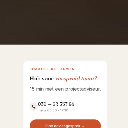
Showroom Huizen
REMOTE-FIRST ADVIES
Hub voor
verspreid team?
15 min met een projectadviseur.
035 — 52 357 64
ma-vr 08:30 – 17:30
Plan adviesgesprek →