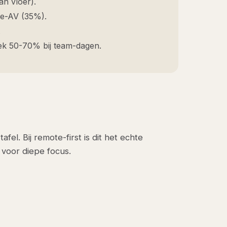
n vloer).
e-AV (35%).
.
ek 50-70% bij team-dagen.
el. Bij remote-first is dit het echte
voor diepe focus.
, 12-pers all-hands. Allemaal voor hybride