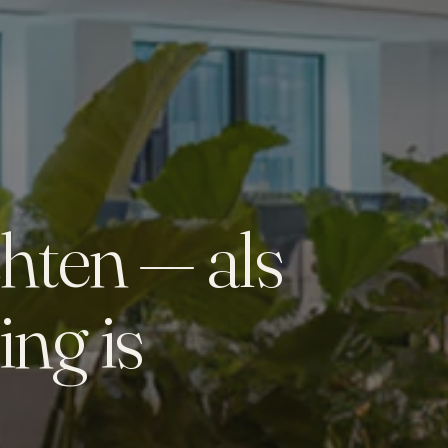
chten — als
ing is