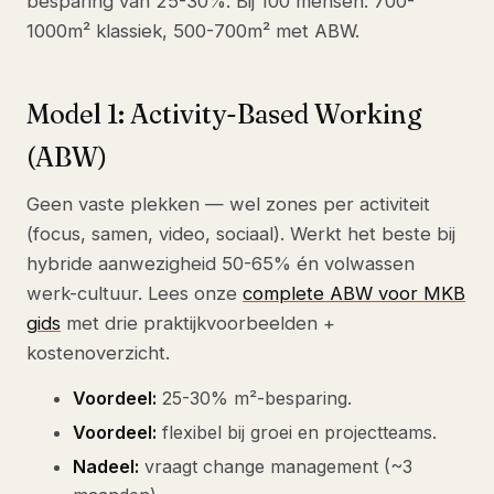
besparing van 25-30%. Bij 100 mensen: 700-
1000m² klassiek, 500-700m² met ABW.
Model 1: Activity-Based Working
(ABW)
Geen vaste plekken — wel zones per activiteit
(focus, samen, video, sociaal). Werkt het beste bij
hybride aanwezigheid 50-65% én volwassen
werk-cultuur. Lees onze
complete ABW voor MKB
gids
met drie praktijkvoorbeelden +
kostenoverzicht.
Voordeel:
25-30% m²-besparing.
Voordeel:
flexibel bij groei en projectteams.
Nadeel:
vraagt change management (~3