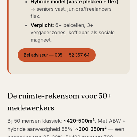
Hybride model (vaste plekken + flex)
→ seniors vast, juniors/freelancers
flex.
Verplicht:
6+ belcellen, 3+
vergaderzones, koffiebar als sociale
magneet.
Bel adviseur — 035 — 52 357 64
De ruimte-rekensom voor 50+
medewerkers
Bij 50 mensen klassiek:
~420-500m²
. Met ABW +
hybride aanwezigheid 55%:
~300-350m²
— een