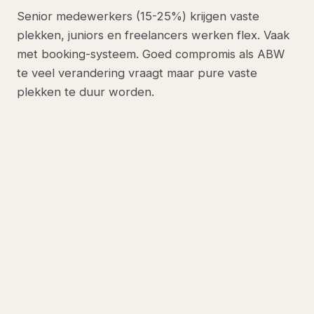
Senior medewerkers (15-25%) krijgen vaste
plekken, juniors en freelancers werken flex. Vaak
met booking-systeem. Goed compromis als ABW
te veel verandering vraagt maar pure vaste
plekken te duur worden.
Niet-onderhandelbaar boven 50
medewerkers
6+ belcellen
(1 per 8-10 medewerkers).
3+ vergaderzones
: 1 grote (10+), 2 huddle-
rooms (4-6).
Koffiebar als sociale magneet
— niet
onderschatten.
1 lockers per medewerker
bij ABW.