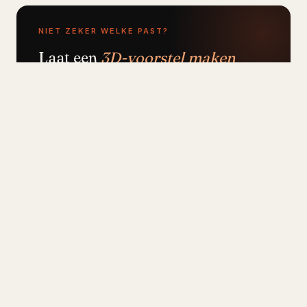
NIET ZEKER WELKE PAST?
Laat een
3D-voorstel maken
voor jouw ruimte
Vertel het oppervlak, het team-type en je focus-
samenwerkings-balans, wij sturen een 3D-model
met twee varianten zodat je kunt vergelijken.
Vrijblijvend.
Plan 3D-advies →
035, 52 357 64
Voor wie open-plan werkt, en voor