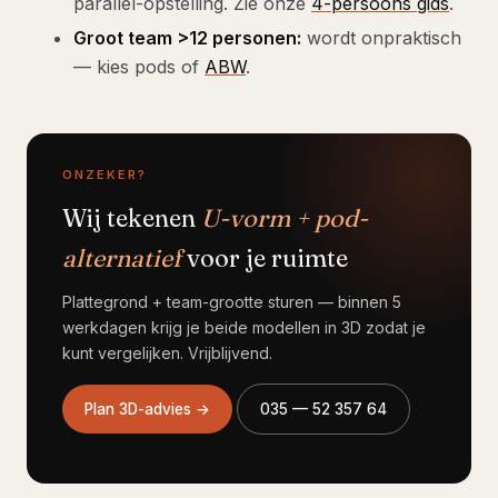
parallel-opstelling. Zie onze
4-persoons gids
.
Groot team >12 personen:
wordt onpraktisch
— kies pods of
ABW
.
ONZEKER?
Wij tekenen
U-vorm + pod-
alternatief
voor je ruimte
Plattegrond + team-grootte sturen — binnen 5
werkdagen krijg je beide modellen in 3D zodat je
kunt vergelijken. Vrijblijvend.
Plan 3D-advies →
035 — 52 357 64