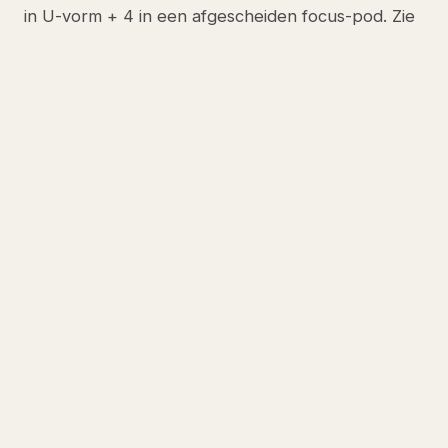
in U-vorm + 4 in een afgescheiden focus-pod. Zie
onze 12-persoons gids
.
Randvoorwaarden — niet
onderhandelbaar
Zit-sta bureaus elektrisch
— staan-werken
belangrijker bij U-vorm omdat sociaal contact
lager is.
NEN-EN 1335 stoelen
.
1 belcel per 8 medewerkers
.
Akoestische muurpanelen
direct achter de
schermen.
Daglicht haaks op het scherm
— nooit raam
recht in je rug of voor je.