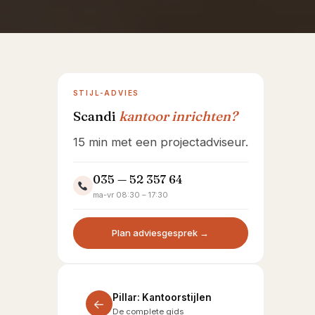
Showroom Huizen
STIJL-ADVIES
Scandi
kantoor inrichten?
15 min met een projectadviseur.
035 — 52 357 64
ma-vr 08:30 – 17:30
Plan adviesgesprek →
Pillar: Kantoorstijlen
←
De complete gids