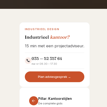
Showroom Huizen
INDUSTRIEEL DESIGN
Industrieel
kantoor?
15 min met een projectadviseur.
035 — 52 357 64
ma-vr 08:30 – 17:30
Plan adviesgesprek →
Pillar: Kantoorstijlen
←
De complete gids