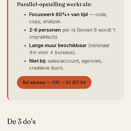
Parallel-opstelling werkt als:
Focuswerk 60%+ van tijd
— code,
copy, analyse.
2-6 personen
per rij (boven 6 wordt ’t
onpraktisch).
Lange muur beschikbaar
(minimaal
4m voor 4 bureaus).
Niet bij:
sales/account, agencies,
creatieve duo’s.
Bel adviseur — 035 — 52 357 64
De 3 do’s