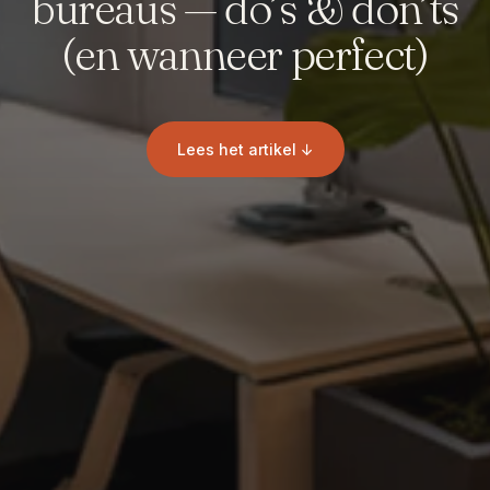
bureaus — do’s & don’ts
(en wanneer perfect)