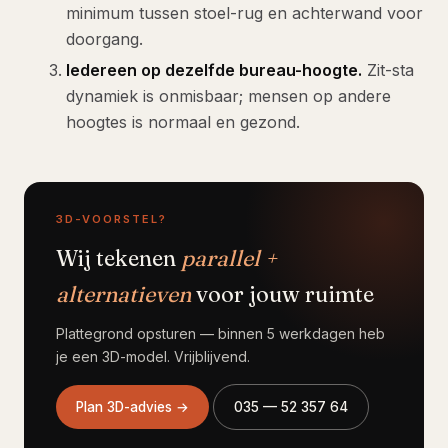
minimum tussen stoel-rug en achterwand voor
doorgang.
Iedereen op dezelfde bureau-hoogte.
Zit-sta
dynamiek is onmisbaar; mensen op andere
hoogtes is normaal en gezond.
3D-VOORSTEL?
Wij tekenen
parallel +
alternatieven
voor jouw ruimte
Plattegrond opsturen — binnen 5 werkdagen heb
je een 3D-model. Vrijblijvend.
Plan 3D-advies →
035 — 52 357 64