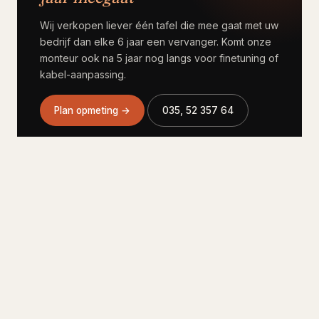
Wij verkopen liever één tafel die mee gaat met uw
bedrijf dan elke 6 jaar een vervanger. Komt onze
monteur ook na 5 jaar nog langs voor finetuning of
kabel-aanpassing.
Plan opmeting →
035, 52 357 64
Afmetingen per gebruik en
kabelmanagement
Reken 65 tot 70 cm tafelbreedte per persoon
voor comfortabel werken met laptop plus
notitieblok. Voor formele boardrooms 75 tot 80