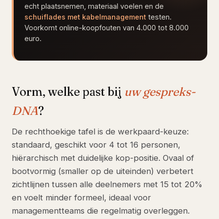
echt plaatsnemen, materiaal voelen en de
schuiflades met kabelmanagement
testen.
Voorkomt online-koopfouten van 4.000 tot 8.000
euro.
Vorm, welke past bij
uw gespreks-
DNA
?
De rechthoekige tafel is de werkpaard-keuze:
standaard, geschikt voor 4 tot 16 personen,
hiërarchisch met duidelijke kop-positie. Ovaal of
bootvormig (smaller op de uiteinden) verbetert
zichtlijnen tussen alle deelnemers met 15 tot 20%
en voelt minder formeel, ideaal voor
managementteams die regelmatig overleggen.