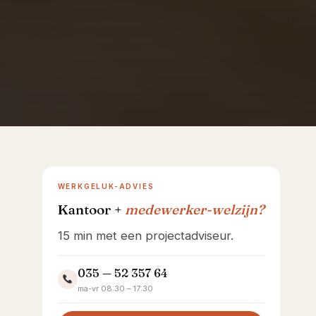
Onze showroom · Ambachtsweg 26, Huizen
WERKGELUK-ADVIES
Kantoor +
medewerker-welzijn?
15 min met een projectadviseur.
035 — 52 357 64
ma-vr 08:30 – 17:30