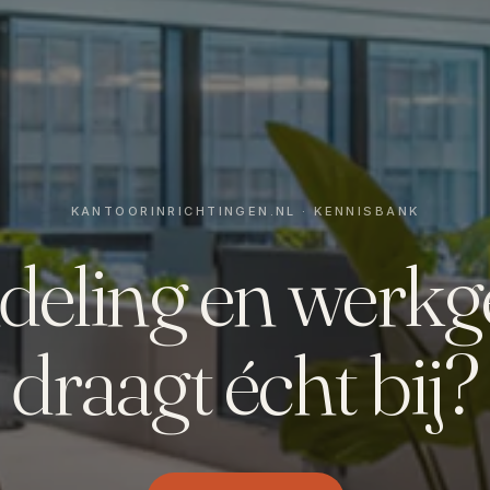
deling en werkg
draagt écht bij?