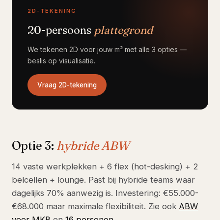
2D-TEKENING
20-persoons
plattegrond
We tekenen 2D voor jouw m² met alle 3 opties —
beslis op visualisatie.
Vraag 2D-tekening
Optie 3:
hybride ABW
14 vaste werkplekken + 6 flex (hot-desking) + 2
belcellen + lounge. Past bij hybride teams waar
dagelijks 70% aanwezig is. Investering: €55.000-
€68.000 maar maximale flexibiliteit. Zie ook
ABW
voor MKB
en
16 personen
.