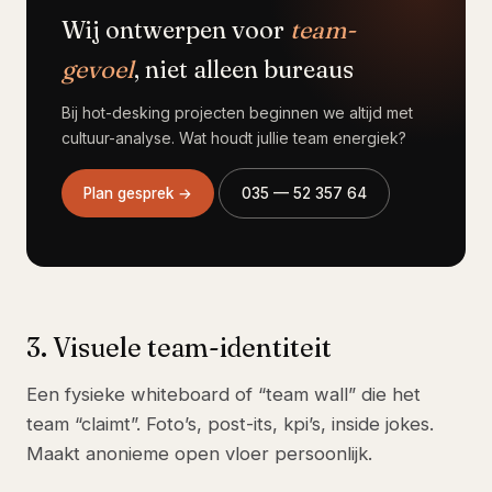
Wij ontwerpen voor
team-
gevoel
, niet alleen bureaus
Bij hot-desking projecten beginnen we altijd met
cultuur-analyse. Wat houdt jullie team energiek?
Plan gesprek →
035 — 52 357 64
3. Visuele team-identiteit
Een fysieke whiteboard of “team wall” die het
team “claimt”. Foto’s, post-its, kpi’s, inside jokes.
Maakt anonieme open vloer persoonlijk.