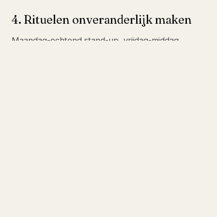
4. Rituelen onveranderlijk maken
Maandag-ochtend stand-up, vrijdag-middag
drinks, kwartaal demo-dag. Rituelen creëren
cultuur méér dan vaste bureaus dat ooit deden.
Voor breder beeld:
Hot-desking checklist
,
persoonlijke spullen
, of
pillar
.
VOLGENDE STAP
Hot-desking
cultuur-vriendelijk?
Drie manieren — kies wat past.